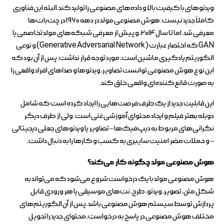
ویدئوهای با کیفیت بالا و داده‌های مصنوعی را تولید کند.البته این فناوری
کاملاً جدید نیست. هوش مصنوعی مولد در دهه ۱۹۶۰ در چت‌بات‌ها
معرفی شد. اما تا سال ۲۰۱۴، و پیش از معرفی شبکه‌های مولد تخاصمی یا
GAN که اختصار عبارت (Generative Adversarial Network) و نوعی
الگوریتم یادگیری ماشین است، مورد توجه قرار نداشت. پس از آن بود که
این نوع هوش مصنوعی توانست تصاویر، ویدئوها و صداهای افراد واقعی را
به صورت قانع‌کننده‌ای واقعی خلق کند.
این قابلیت جدید از یک طرف فرصت‌هایی را ایجاد کرده است که شامل
دوبله بهتر فیلم و ایجاد محتوای آموزشی غنی است. ولی از طرف دیگر
نگرانی‌های مربوط به دیپ‌فیک‌ها – تصاویر یا ویدئوهای جعلی دیجیتالی
– و حملات مضر امنیت سایبری به کسب و کارها را به دنبال داشت.
هوش مصنوعی مولد چگونه کار می‌کند؟
هوش مصنوعی مولد با یک درخواست شروع می‌شود که می‌تواند به
شکل متن، تصویر، ویدئو، طرح، نت‌های موسیقی یا هر ورودی قابل
پردازش توسط سیستم هوش مصنوعی باشد. پس از آن الگوریتم‌های
مختلف هوش مصنوعی در پاسخ به درخواست، محتوای جدید را تحویل